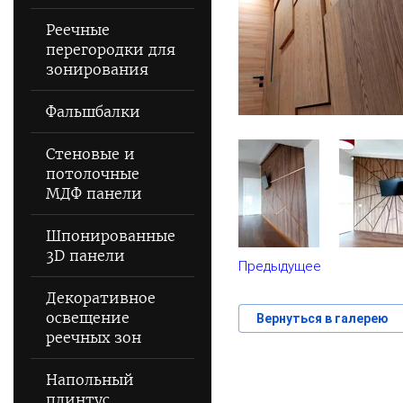
Реечные
перегородки для
зонирования
Фальшбалки
Стеновые и
потолочные
МДФ панели
Шпонированные
3D панели
Предыдущее
Декоративное
освещение
Вернуться в галерею
реечных зон
Напольный
плинтус