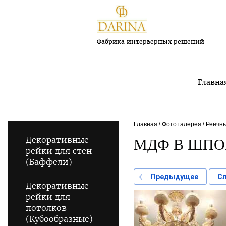
Фабрика интерьерных решений
Главна
Главная
\
Фото галерея
\
Реечны
Декоративные
МДФ В ШПОН
рейки для стен
(Баффели)
Предыдущее
С
Декоративные
рейки для
потолков
(Кубообразные)